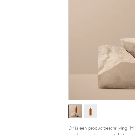
Dit is een productbeschrijving. Hi
product, zoals de maat, het mater