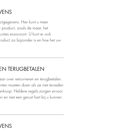
VENS
uctgegevens. Hier kunt u meer
 product, zoals de maat, het
ructies enzovoort. U kunt er ook
roduct zo bijzonder is en hoe het uw
EN TERUGBETALEN
aan over retourneren en terugbetalen.
lanten moeten doen als ze niet tevreden
ankoop. Heldere regels zorgen ervoor
n en met een gerust hart bij u kunnen
VENS