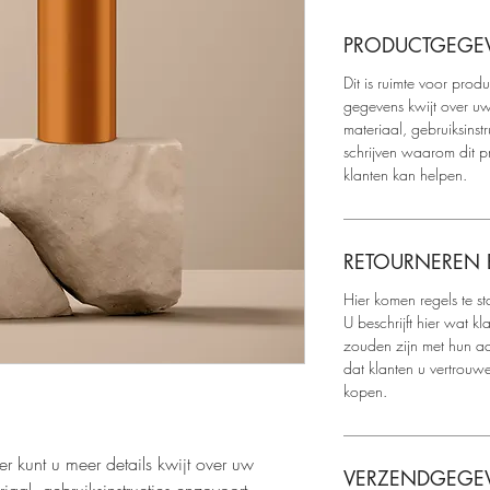
PRODUCTGEGE
Dit is ruimte voor prod
gegevens kwijt over uw
materiaal, gebruiksinst
schrijven waarom dit p
klanten kan helpen.
RETOURNEREN 
Hier komen regels te st
U beschrijft hier wat k
zouden zijn met hun a
dat klanten u vertrouwe
kopen.
er kunt u meer details kwijt over uw 
VERZENDGEGE
iaal, gebruiksinstructies enzovoort.